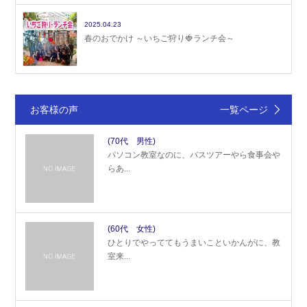
2025.04.23
春のおでかけ ～いちご狩り🍓ランチ会～
お客様の声
一覧ページ
(70代 男性)
パソコン教室なのに、バスツアーやら食事会や
らあ...
(60代 女性)
ひとりでやっててもうまいこといかんがに、教
室来...