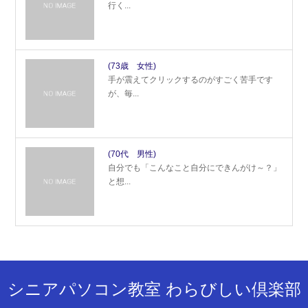
行く...
(73歳 女性)
手が震えてクリックするのがすごく苦手です
が、毎...
(70代 男性)
自分でも「こんなこと自分にできんがけ～？」
と想...
シニアパソコン教室 わらびしい倶楽部