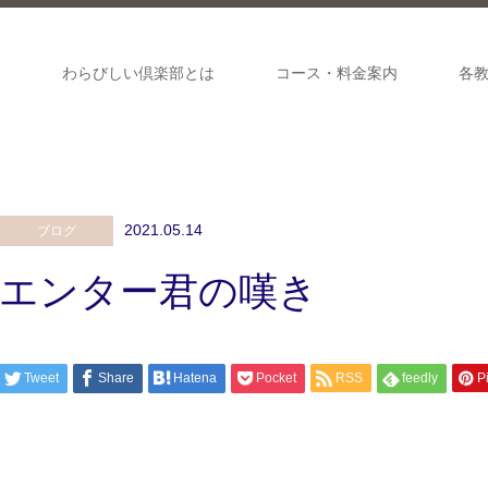
ジ
わらびしい倶楽部とは
コース・料金案内
各
2021.05.14
ブログ
エンター君の嘆き
Tweet
Share
Hatena
Pocket
RSS
feedly
Pi