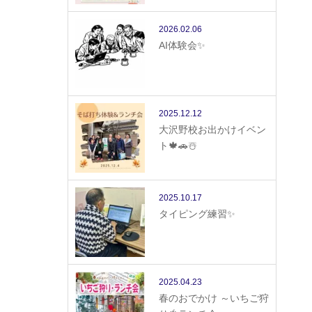
2026.02.06
AI体験会✨
2025.12.12
大沢野校お出かけイベン
ト🍁🚗☃️
2025.10.17
タイピング練習✨
2025.04.23
春のおでかけ ～いちご狩