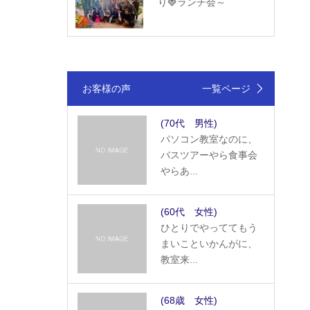
り🍓ランチ会～
お客様の声
一覧ページ
(70代 男性)
パソコン教室なのに、
バスツアーやら食事会
やらあ...
(60代 女性)
ひとりでやっててもう
まいこといかんがに、
教室来...
(68歳 女性)