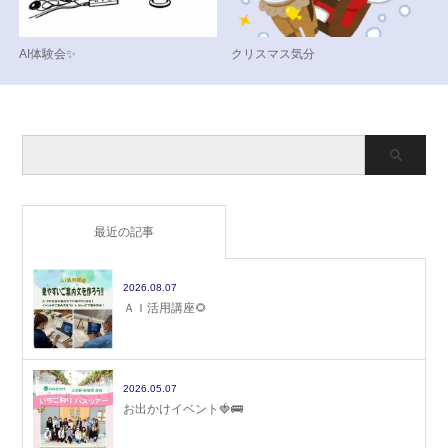
AI体験会✨
クリスマス気分
最近の記事
2026.08.07
ＡＩ活用講座🌻
2026.05.07
お出かけイベント🍓🚌