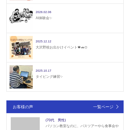
2026.02.06
AI体験会✨
2025.12.12
大沢野校お出かけイベント🍁🚗☃️
2025.10.17
タイピング練習✨
お客様の声
一覧ページ
(70代 男性)
パソコン教室なのに、バスツアーやら食事会や