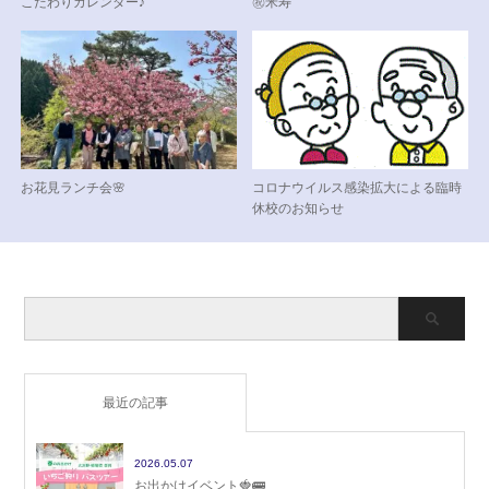
こだわりカレンダー♪
㊗米寿
お花見ランチ会🌸
コロナウイルス感染拡大による臨時
休校のお知らせ
最近の記事
2026.05.07
お出かけイベント🍓🚌