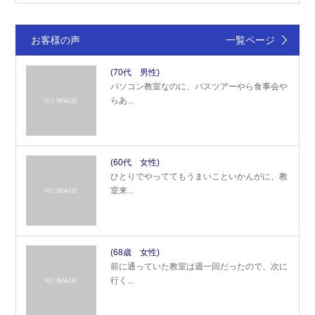
お客様の声
一覧ページ
(70代 男性)
パソコン教室なのに、バスツアーやら食事会や
らあ...
(60代 女性)
ひとりでやっててもうまいこといかんがに、教
室来...
(68歳 女性)
前に通っていた教室は週一回だったので、次に
行く...