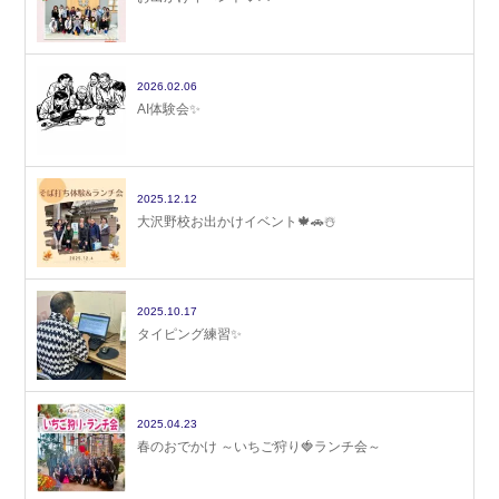
2026.02.06
AI体験会✨
2025.12.12
大沢野校お出かけイベント🍁🚗☃️
2025.10.17
タイピング練習✨
2025.04.23
春のおでかけ ～いちご狩り🍓ランチ会～