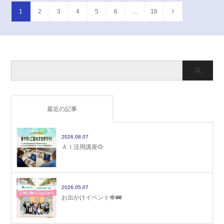
1
2
3
4
5
6
…
16
最近の記事
2026.08.07
ＡＩ活用講座🌻
2026.05.07
お出かけイベント🍓🚌