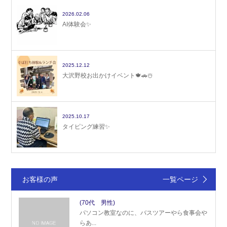
2026.02.06
AI体験会✨
2025.12.12
大沢野校お出かけイベント🍁🚗☃️
2025.10.17
タイピング練習✨
お客様の声
一覧ページ
(70代 男性)
パソコン教室なのに、バスツアーやら食事会や
らあ...