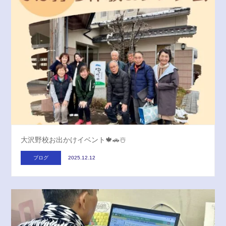
大沢野校お出かけイベント🍁🚗☃️
ブログ
2025.12.12