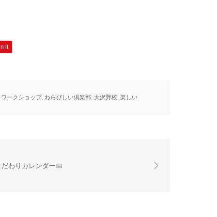
n it
,
ワークショップ
,
わらびしい倶楽部
,
大沢野校
,
楽しい
こだわりカレンダー📅