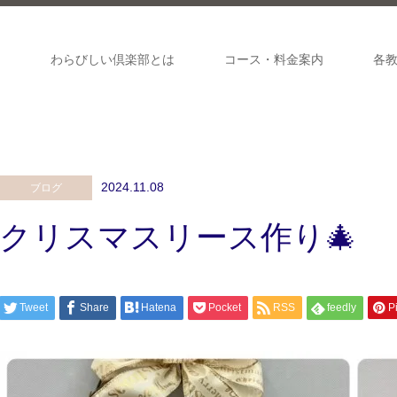
ジ
わらびしい倶楽部とは
コース・料金案内
各
2024.11.08
ブログ
クリスマスリース作り🎄
Tweet
Share
Hatena
Pocket
RSS
feedly
Pi