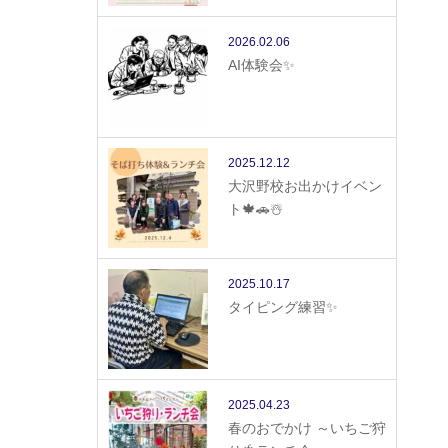
2026.02.06
AI体験会✨
2025.12.12
大沢野校お出かけイベン
ト🍁🚗☃️
2025.10.17
タイピング練習✨
2025.04.23
春のおでかけ ～いちご狩