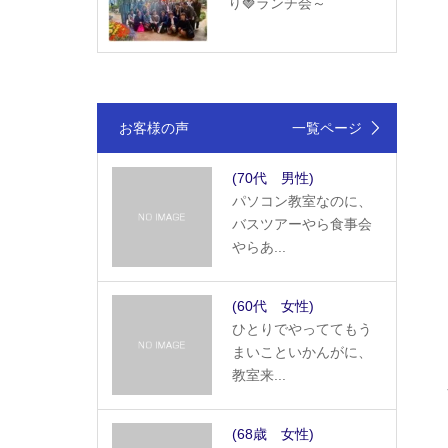
り🍓ランチ会～
お客様の声
一覧ページ
(70代 男性)
パソコン教室なのに、
バスツアーやら食事会
やらあ...
(60代 女性)
ひとりでやっててもう
まいこといかんがに、
教室来...
(68歳 女性)