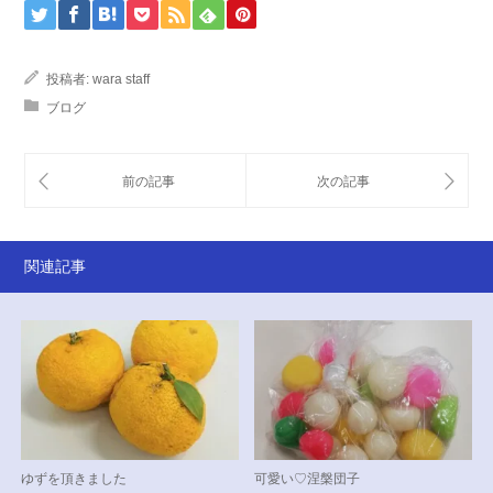
投稿者:
wara staff
ブログ
関連記事
ゆずを頂きました
可愛い♡涅槃団子