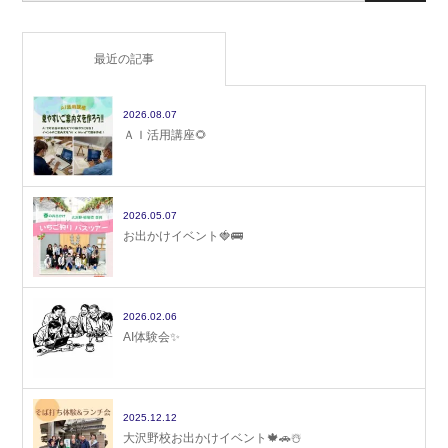
最近の記事
2026.08.07
ＡＩ活用講座🌻
2026.05.07
お出かけイベント🍓🚌
2026.02.06
AI体験会✨
2025.12.12
大沢野校お出かけイベント🍁🚗☃️