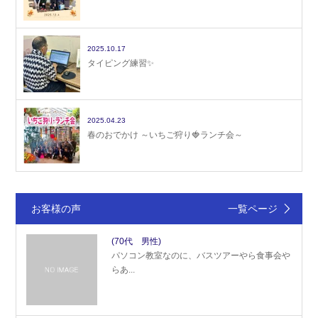
2025.10.17
タイピング練習✨
2025.04.23
春のおでかけ ～いちご狩り🍓ランチ会～
お客様の声
一覧ページ
(70代 男性)
パソコン教室なのに、バスツアーやら食事会や
らあ...