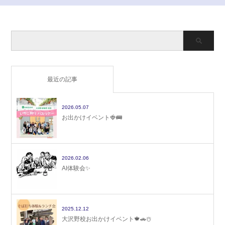
最近の記事
2026.05.07
お出かけイベント🍓🚌
2026.02.06
AI体験会✨
2025.12.12
大沢野校お出かけイベント🍁🚗☃️