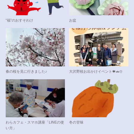
“福”のおすそわけ
お盆
春の桜を見に行きました♪
大沢野校お出かけイベント🍁🚗☃️
わらカフェ・スマホ講座「LINEの使
冬の甘味
い方」