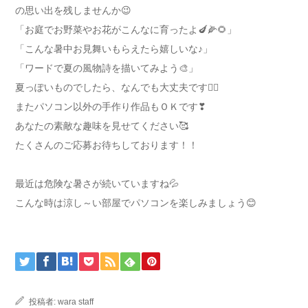
の思い出を残しませんか😉
「お庭でお野菜やお花がこんなに育ったよ🍆🌽🌻」
「こんな暑中お見舞いもらえたら嬉しいな♪」
「ワードで夏の風物詩を描いてみよう🎨」
夏っぽいものでしたら、なんでも大丈夫です🙆‍♀️
またパソコン以外の手作り作品もＯＫです❣
あなたの素敵な趣味を見せてください🥰
たくさんのご応募お待ちしております！！
最近は危険な暑さが続いていますね💦
こんな時は涼し～い部屋でパソコンを楽しみましょう😊
投稿者:
wara staff