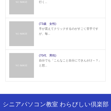
行く...
(73歳 女性)
手が震えてクリックするのがすごく苦手です
が、毎...
(70代 男性)
自分でも「こんなこと自分にできんがけ～？」
と想...
シニアパソコン教室 わらびしい倶楽部