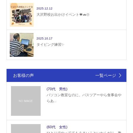
2025.12.12
大沢野校お出かけイベント🍁🚗☃️
2025.10.17
タイピング練習✨
お客様の声
一覧ページ
(70代 男性)
パソコン教室なのに、バスツアーやら食事会や
らあ...
(60代 女性)
ひとりでやっててもうまいこといかんがに、教