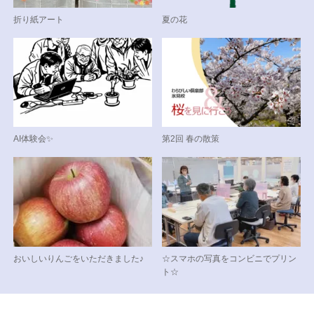
折り紙アート
夏の花
AI体験会✨
第2回 春の散策
おいしいりんごをいただきました♪
☆スマホの写真をコンビニでプリン
ト☆