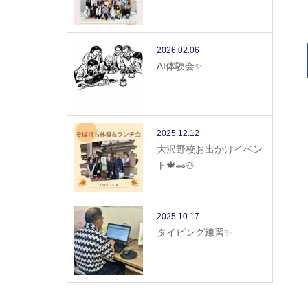
2026.02.06
AI体験会✨
2025.12.12
大沢野校お出かけイベン
ト🍁🚗☃️
2025.10.17
タイピング練習✨