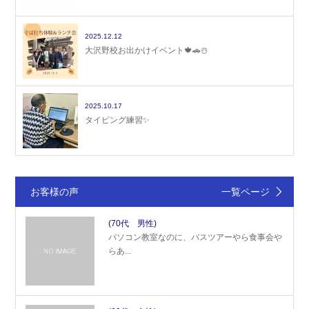
2025.12.12
大沢野校お出かけイベント🍁🚗☃️
2025.10.17
タイピング練習✨
お客様の声
一覧ページ
(70代 男性)
パソコン教室なのに、バスツアーやら食事会や
らあ...