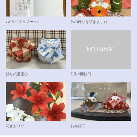
♪オリジナルノート♪
竹の飾りを頂きました。
折り紙講座◎
7月の開校日
花ざかり☆
お雛様♡