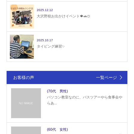
2025.12.12
大沢野校お出かけイベント🍁🚗☃️
2025.10.17
タイピング練習✨
お客様の声
一覧ページ
(70代 男性)
パソコン教室なのに、バスツアーやら食事会や
らあ...
(60代 女性)