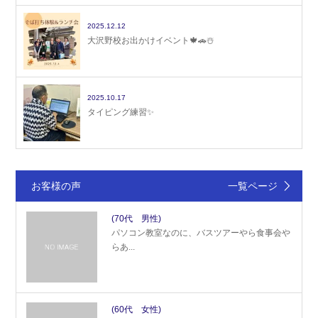
2025.12.12
大沢野校お出かけイベント🍁🚗☃️
2025.10.17
タイピング練習✨
お客様の声
一覧ページ
(70代 男性)
パソコン教室なのに、バスツアーやら食事会や
らあ...
(60代 女性)