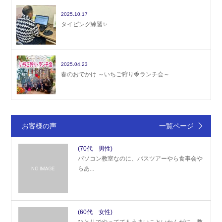
2025.10.17
タイピング練習✨
2025.04.23
春のおでかけ ～いちご狩り🍓ランチ会～
お客様の声
一覧ページ
(70代 男性)
パソコン教室なのに、バスツアーやら食事会や
らあ...
(60代 女性)